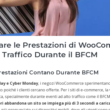
are le Prestazioni di WooC
o Traffico Durante il BFCM
Prestazioni Contano Durante BFCM
iday e Cyber Monday
, i negozi WooCommerce sperimentano 
 poiché i clienti cercano offerte. Per i siti di e-commerce, la 
ica, specialmente durante eventi ad alto traffico come il BF
ori abbandona un sito se impiega più di 3 secondi a caric
più pronunciato sui dispositivi mobili, dove gli utenti son