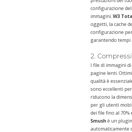
prestazioni del tu
configurazione dell
immagini.
W3 Tota
oggetti, la cache 
configurazione per r
garantendo tempi d
2. Compress
I file di immagini 
pagine lenti. Otti
qualità è essenzia
sono eccellenti p
riducono la dimens
per gli utenti mobil
dei file fino al 7
Smush
è un plugin
automaticamente og