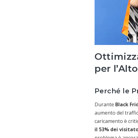
Ottimizz
per l’Alt
Perché le 
Durante
Black Fr
aumento del traffico
caricamento è crit
il 53% dei visitat
problema è ancora 