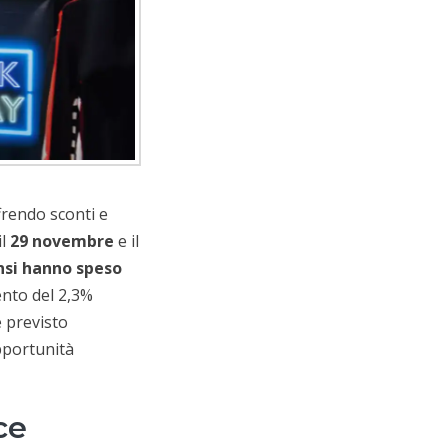
frendo sconti e
il
29 novembre
e il
nsi hanno speso
nto del 2,3%
è previsto
pportunità
ce