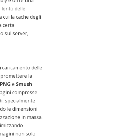
ndly e offre una
 lento delle
a cui la cache degli
a certa
co sul server,
di caricamento delle
ompromettere la
yPNG
e
Smush
magini compresse
di, specialmente
do le dimensioni
izzazione in massa.
timizzando
mmagini non solo