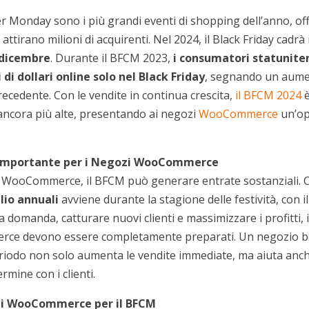
er Monday sono i più grandi eventi di shopping dell’anno, of
 attirano milioni di acquirenti. Nel 2024, il Black Friday cadrà 
 dicembre
. Durante il BFCM 2023,
i consumatori statunite
i di dollari online solo nel Black Friday
, segnando un aume
recedente. Con le vendite in continua crescita,
il BFCM 2024
è
ancora più alte, presentando ai negozi
WooCommerce
un’op
 Importante per i Negozi WooCommerce
i WooCommerce, il BFCM può generare entrate sostanziali. 
lio annuali
avviene durante la stagione delle festività, con 
ta domanda, catturare nuovi clienti e massimizzare i profitti, i
e devono essere completamente preparati. Un negozio be
iodo non solo aumenta le vendite immediate, ma aiuta anch
rmine con i clienti.
 di WooCommerce per il BFCM