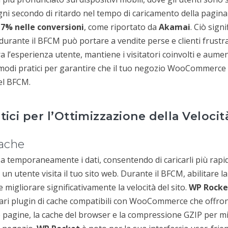
 ogni secondo di ritardo nel tempo di caricamento della pagi
 7% nelle conversioni
, come riportato da
Akamai
. Ciò signi
urante il BFCM può portare a vendite perse e clienti frustrat
a l’esperienza utente, mantiene i visitatori coinvolti e aument
modi pratici per garantire che il tuo negozio WooCommerce 
del BFCM.
tici per l’Ottimizzazione della Velocit
Cache
 temporaneamente i dati, consentendo di caricarli più rapi
un utente visita il tuo sito web. Durante il BFCM, abilitare l
 e migliorare significativamente la velocità del sito.
WP Rocke
ri plugin di cache compatibili con WooCommerce che offron
e pagine, la cache del browser e la compressione GZIP per mi