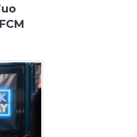
Tuo
BFCM