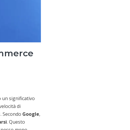
ommerce
un significativo
velocità di
CM. Secondo
Google
,
arsi
. Questo
o spesso meno