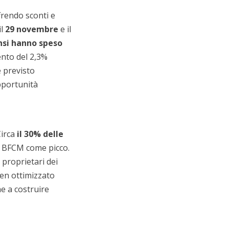
frendo sconti e
il
29 novembre
e il
nsi hanno speso
nto del 2,3%
 previsto
portunità
Circa
il 30% delle
il BFCM come picco.
 proprietari dei
n ottimizzato
e a costruire