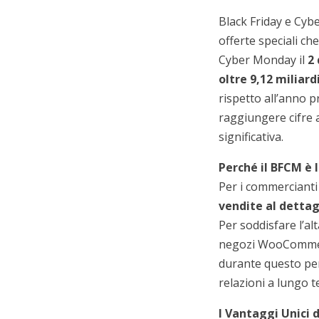
Black Friday e Cyb
offerte speciali che
Cyber Monday il
2
oltre 9,12 miliard
rispetto all’anno p
raggiungere cifre 
significativa.
Perché il BFCM è
Per i commerciant
vendite al dettag
Per soddisfare l’al
negozi WooCommerc
durante questo per
relazioni a lungo te
I Vantaggi Unici