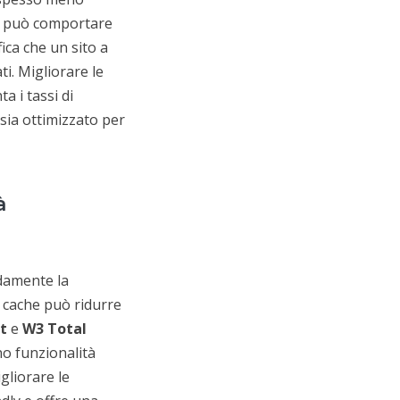
na può comportare
fica che un sito a
i. Migliorare le
a i tassi di
sia ottimizzato per
à
damente la
a cache può ridurre
t
e
W3 Total
o funzionalità
gliorare le