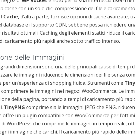
o negozio.
WP Rocket
è noto per la sua interfaccia user-frie
a cache con un solo clic, compressione dei file e caricamento
l Cache
, d’altra parte, fornisce opzioni di cache avanzate, tr
del database e il supporto CDN, sebbene possa richiedere un
isultati ottimali. Caching degli elementi statici riduce il cari
i caricamento più rapidi anche sotto traffico intenso.
ione delle Immagini
di grandi dimensioni sono una delle principali cause di tempi 
mizzare le immagini riducendo le dimensioni dei file senza c
le per un’esperienza di shopping fluida. Strumenti come
Tin
er comprimere le immagini nei negozi WooCommerce. Le im
ione della pagina, portando a tempi di caricamento più rapi
i.
TinyPNG
comprime sia le immagini JPEG che PNG, riducen
0% e offre un plugin compatibile con WooCommerce per l’ottim
 di WordPress che comprime le immagini in tempo reale, ot
ni immagine che carichi. Il caricamento più rapido delle i