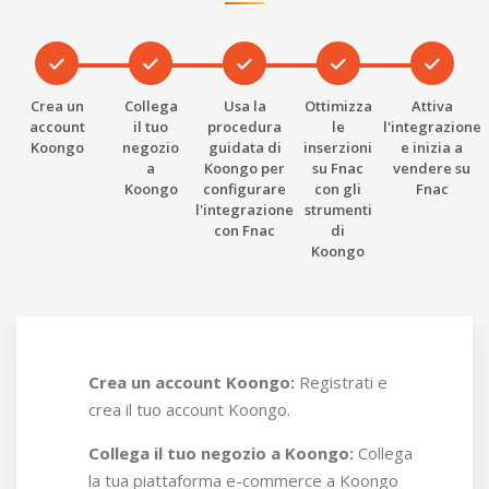
Standard di performance
Mantieni un'alta
qualità del servizio: - Valutazione del
venditore di 4,5 o superiore - Tasso di
accettazione degli ordini superiore al 95% -
Crea un
Collega
Usa la
Ottimizza
Attiva
account
il tuo
procedura
le
l'integrazione
Tasso di reclami inferiore al 5%
Koongo
negozio
guidata di
inserzioni
e inizia a
a
Koongo per
su Fnac
vendere su
Koongo
configurare
con gli
Fnac
l'integrazione
strumenti
con Fnac
di
Koongo
Crea un account Koongo:
Registrati e
crea il tuo account Koongo.
Collega il tuo negozio a Koongo:
Collega
la tua piattaforma e-commerce a Koongo